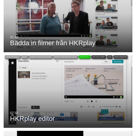
Bädda in filmer från HKRplay
HKRplay editor