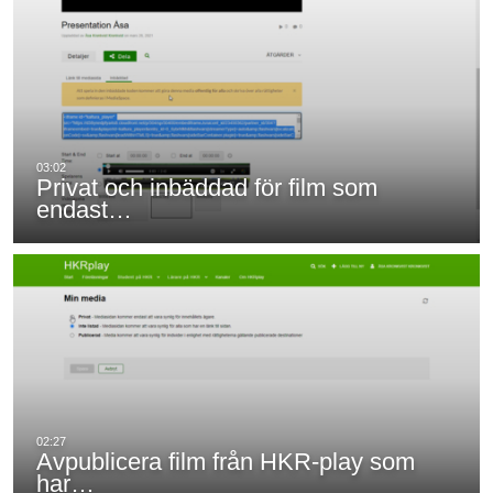
Privat och inbäddad för film som
endast…
Avpublicera film från HKR-play som
har…