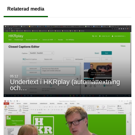
Relaterad media
Undertext i HKRplay (automattextning
och…