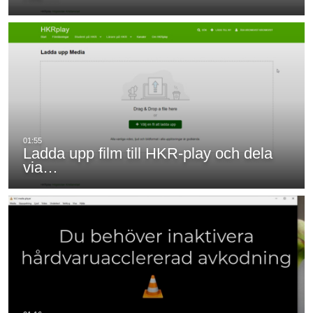
Ladda upp film till HKR-play och dela
via…