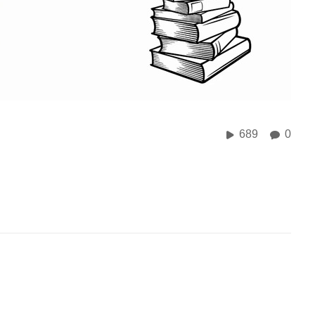
689
0