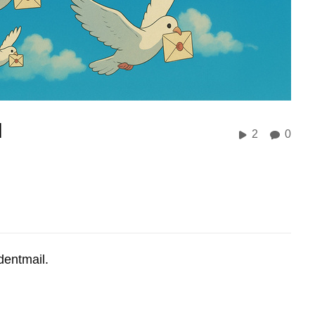
l
2
0
entmail.