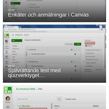
Enkäter och anmälningar i Canvas
Självrättande test med
quizverktyget…